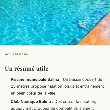
Accueil
›
Piscine
PISCINE
Un résumé utile
Découvrez le parc aquatique
de Balma en plein centre-ville
Piscine municipale Balma
: Un bassin couvert de
25 mètres propose natation loisirs et entraînement
Blancheline
•
14/04/2026 16:38
•
9 min de lecture
en plein cœur de la ville.
Club Nautique Balma
: Des cours de natation,
aquagym et groupes de compétition animent