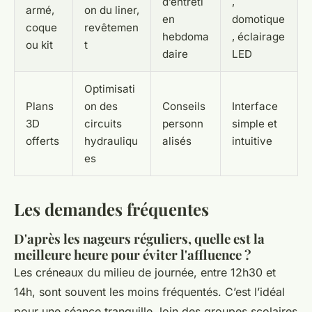
d’entreti
,
armé,
on du liner,
en
domotique
coque
revêtemen
hebdoma
, éclairage
ou kit
t
daire
LED
Optimisati
Plans
on des
Conseils
Interface
3D
circuits
personn
simple et
offerts
hydrauliqu
alisés
intuitive
es
Les demandes fréquentes
D'après les nageurs réguliers, quelle est la
meilleure heure pour éviter l'affluence ?
Les créneaux du milieu de journée, entre 12h30 et
14h, sont souvent les moins fréquentés. C’est l’idéal
pour une séance tranquille, loin des groupes scolaires