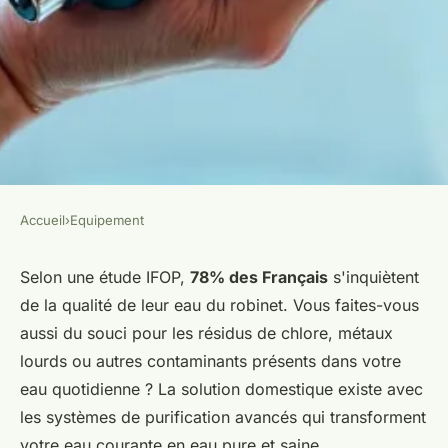
Accueil
›
Equipement
EQUIPEMENT
Fontaine EVA : la clé pour une
Selon une étude IFOP,
78% des Français
s'inquiètent
de la qualité de leur eau du robinet. Vous faites-vous
eau filtrée parfaite
aussi du souci pour les résidus de chlore, métaux
lourds ou autres contaminants présents dans votre
Fabien
•
18/05/2026 11:06
•
8 min de lecture
eau quotidienne ? La solution domestique existe avec
les systèmes de purification avancés qui transforment
votre eau courante en eau pure et saine.