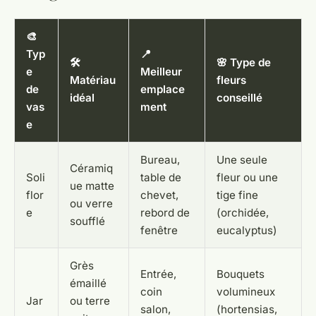
🎨
Typ
📍
🛠️
🌸 Type de
e
Meilleur
Matériau
fleurs
de
emplace
idéal
conseillé
vas
ment
e
Bureau,
Une seule
Céramiq
Soli
table de
fleur ou une
ue matte
flor
chevet,
tige fine
ou verre
e
rebord de
(orchidée,
soufflé
fenêtre
eucalyptus)
Grès
Entrée,
Bouquets
émaillé
coin
volumineux
Jar
ou terre
salon,
(hortensias,