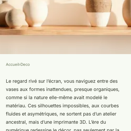
Accueil
›
Deco
DECO
Top vases tendance pour
Le regard rivé sur l’écran, vous naviguez entre des
vases aux formes inattendues, presque organiques,
transformer la déco de votre
comme si la nature elle-même avait modelé le
maison
matériau. Ces silhouettes impossibles, aux courbes
fluides et asymétriques, ne sortent pas d’un atelier
Camil
•
10/04/2026 13:13
•
9 min de lecture
ancestral, mais d’une imprimante 3D. L’ère du
numérique redessine le décor, pas seulement par la