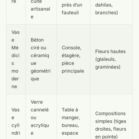
re
cuite
près d’un
dahlias,
artisanal
fauteuil
branches)
e
Vas
e
Béton
Mé
ciré ou
Console,
Fleurs hautes
dici
céramiq
étagère,
(glaïeuls,
s
ue
pièce
graminées)
mo
géométri
principale
der
que
ne
Verre
Vas
cannelé
Table à
Compositions
e
ou
manger,
simples (tiges
cyli
acryliqu
bureau,
droites, fleurs
ndri
e
espace
en pointe)