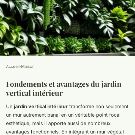
Accueil
›
Maison
MAISON
Fondements et avantages du jardin
Transformez Votre Espace
vertical intérieur
avec un Jardin Vertical
Spectaculaire : Le Guide
Un
jardin vertical intérieur
transforme non seulement
Complet du Jardinage
un mur autrement banal en un véritable point focal
Intérieur
esthétique, mais il apporte aussi de nombreux
avantages fonctionnels. En intégrant un mur végétal